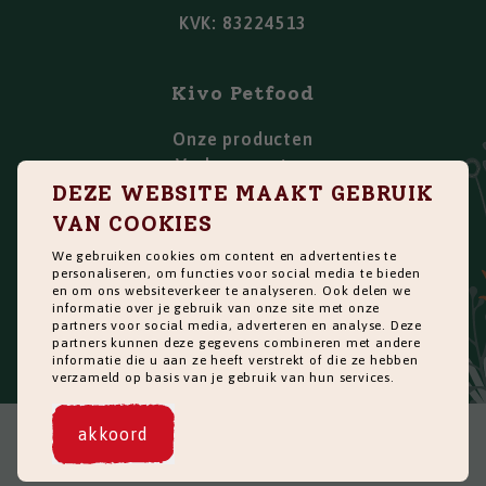
KVK: 83224513
Kivo Petfood
Onze producten
Verkooppunten
DEZE WEBSITE MAAKT GEBRUIK
Over ons
Blog
VAN COOKIES
FAQ
We gebruiken cookies om content en advertenties te
Werken bij
personaliseren, om functies voor social media te bieden
en om ons websiteverkeer te analyseren. Ook delen we
Manufacturing
informatie over je gebruik van onze site met onze
Contact
partners voor social media, adverteren en analyse. Deze
partners kunnen deze gegevens combineren met andere
Kivo Trainingsprogramma
informatie die u aan ze heeft verstrekt of die ze hebben
verzameld op basis van je gebruik van hun services.
akkoord
©
2026
Kivo Petfood
Privacy Policy
Algemene Voorwaarden