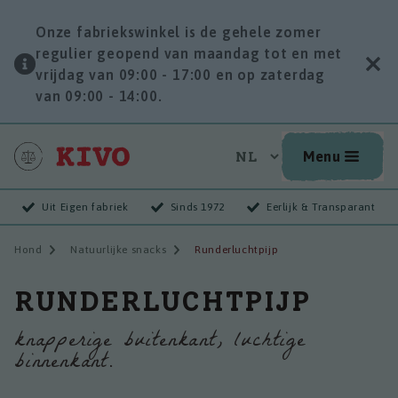
Onze fabriekswinkel is de gehele zomer
regulier geopend van maandag tot en met
vrijdag van 09:00 - 17:00 en op zaterdag
van 09:00 - 14:00.
Menu
Uit Eigen fabriek
Sinds 1972
Eerlijk & Transparant
Hond
Natuurlijke snacks
Runderluchtpijp
RUNDERLUCHTPIJP
knapperige buitenkant, luchtige
binnenkant.