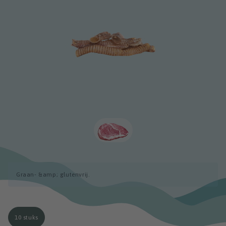
Graan- &amp; glutenvrij.
10 stuks