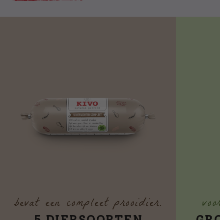
bevat een compleet prooidier.
voo
5 DIERSOORTEN
GR