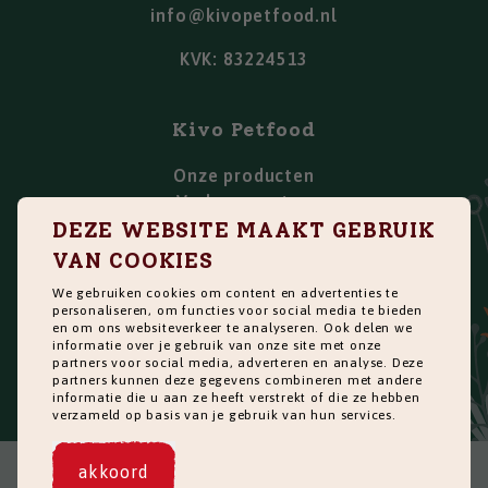
info@kivopetfood.nl
KVK: 83224513
Kivo Petfood
Onze producten
Verkooppunten
DEZE WEBSITE MAAKT GEBRUIK
Over ons
Blog
VAN COOKIES
FAQ
We gebruiken cookies om content en advertenties te
Werken bij
personaliseren, om functies voor social media te bieden
en om ons websiteverkeer te analyseren. Ook delen we
Manufacturing
informatie over je gebruik van onze site met onze
Contact
partners voor social media, adverteren en analyse. Deze
partners kunnen deze gegevens combineren met andere
Kivo Trainingsprogramma
informatie die u aan ze heeft verstrekt of die ze hebben
verzameld op basis van je gebruik van hun services.
akkoord
©
2026
Kivo Petfood