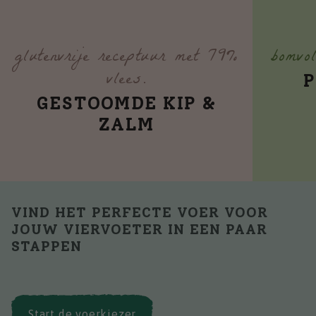
glutenvrije receptuur met 79%
bomvol
vlees.
P
GESTOOMDE KIP &
ZALM
VIND HET PERFECTE VOER VOOR
JOUW VIERVOETER IN EEN PAAR
STAPPEN
Start de voerkiezer